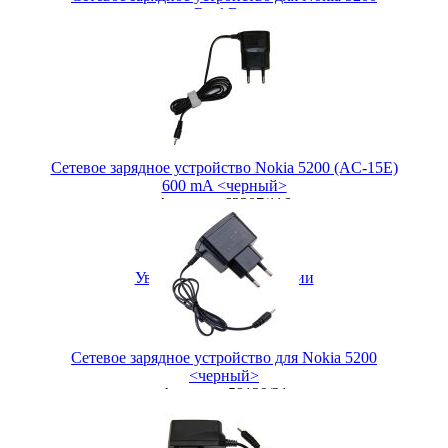
RockBox
Артикул:
78453/19
499 руб.
Наличие:
ЕСТЬ
Купить в 1 клик
Сетевое зарядное устройство Nokia 5200 (AC-15E)
600 mA <черный>
Артикул:
63307/116
249 руб.
Наличие:
НЕТ
Оформить предзаказ
Уведомить о поступлении
Сетевое зарядное устройство для Nokia 5200
<черный>
Артикул:
58129/21
249 руб.
Наличие:
НЕТ