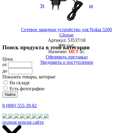
Оформить предзаказ
Уведомить о поступлении
Сетевое зарядное устройство для Nokia 5200
Glossar
Артикул:
53537/18
299 руб.
Поиск продукта в этой категории
Наличие:
НЕТ
Оформить предзаказ
Цена
Уведомить о поступлении
от
до
Показать товары, которые
На складе
Есть фотографии
8 (800) 555-39-82
полная версия сайта