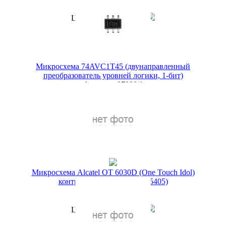
149 руб.
Цена по акции
1 руб.
Наличие:
ЕСТЬ
Купить в 1 клик
Микросхема 74AVC1T45 (двунаправленный
преобразователь уровней логики, 1-бит)
Артикул:
97990/1
399 руб.
Наличие:
ЕСТЬ
Купить в 1 клик
Микросхема Alcatel OT 6030D (One Touch Idol)
контроллер питания (FAN5405)
Артикул:
10201/1
199 руб.
Цена по акции
1 руб.
Наличие:
ЕСТЬ