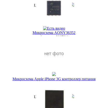
199 руб.
Цена по акции
1 руб.
Наличие:
ЕСТЬ
Купить в 1 клик
Микросхема AONY36352
Артикул:
39676/1
399 руб.
Наличие:
ЕСТЬ
Купить в 1 клик
Микросхема Apple iPhone 3G контроллер питания
338S0512
Артикул:
23889/2
299 руб.
Цена по акции
1 руб.
Наличие:
ЕСТЬ