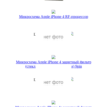
Купить в 1 клик
Микросхема Apple iPhone 4 RF-процессор
(338S0626)
Артикул:
23891/2
149 руб.
Цена по акции
1 руб.
Наличие:
ЕСТЬ
Купить в 1 клик
Микросхема Apple iPhone 4 защитный фильтр
(стекляшка) разъема (зарядки) 9pin
Артикул:
23881/2
149 руб.
Цена по акции
1 руб.
Наличие:
ЕСТЬ
Купить в 1 клик