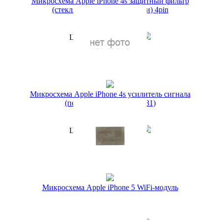
Микросхема Apple iPhone 4s защитный фильтр
(стекляшка) разъема (зарядки) 4pin
Артикул:
23882/1
249 руб.
Цена по акции
1 руб.
Наличие:
ЕСТЬ
Купить в 1 клик
Микросхема Apple iPhone 4s усилитель сигнала
(передатчик) (ACPM-7181)
Артикул:
65769/1
199 руб.
Цена по акции
1 руб.
Наличие:
ЕСТЬ
Купить в 1 клик
Микросхема Apple iPhone 5 WiFi-модуль
(339S0171)
Артикул:
46433/1
399 руб.