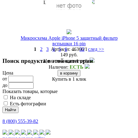
Цена по акции
1 руб.
Наличие:
ЕСТЬ
Купить в 1 клик
Микросхема Apple iPhone 5 защитный фильтр
вспышки 16 pin
1
2
3
Артикул:
4
5
6
...
46366/1
32
след >>
149 руб.
Поиск продукта в этой категории
Цена по акции
1 руб.
Наличие:
ЕСТЬ
Цена
от
Купить в 1 клик
до
Показать товары, которые
На складе
Есть фотографии
8 (800) 555-39-82