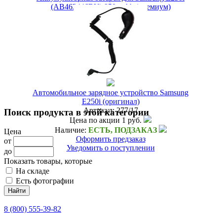
(AB463446BU) 850 mAh (премиум)
Артикул:
15480/41
449 руб.
Наличие:
ЕСТЬ
Купить в 1 клик
Автомобильное зарядное устройство Samsung
E250i (оригинал)
Артикул:
277/17
Поиск продукта в этой категории
Цена по акции
1 руб.
Наличие:
ЕСТЬ, ПОДЗАКАЗ
Цена
Оформить предзаказ
от
Уведомить о поступлении
до
Показать товары, которые
На складе
Есть фотографии
8 (800) 555-39-82