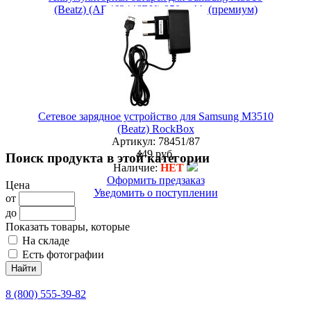
(Beatz) (AB463446BU) 850 mAh (премиум)
Артикул:
15480/57
449 руб.
Наличие:
ЕСТЬ
Купить в 1 клик
Сетевое зарядное устройство для Samsung M3510
(Beatz) RockBox
Артикул:
78451/87
449 руб.
Поиск продукта в этой категории
Наличие:
НЕТ
Оформить предзаказ
Цена
Уведомить о поступлении
от
до
Показать товары, которые
На складе
Есть фотографии
8 (800) 555-39-82